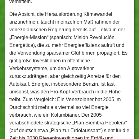
vermitteln.
Die Absicht, die Herausforderung Klimawandel
anzunehmen, taucht in einzelnen Maßnahmen der
venezolanischen Regierung bereits auf – etwa in der
„Energie-Mission“ (spanisch: Misión Revolución
Energética), die zu mehr Energieeffizienz aufruft und
die Verwendung sparsamer Glühbirnen propagiert. Es
gibt große Investitionen in öffentliche
Verkehrssysteme, um den Autoverkehr
zurückzudrängen, aber gleichzeitig Anreize für den
Autokauf. Energie, insbesondere Benzin, ist fast
umsonst, was den Pro-Kopf-Verbrauch in die Höhe
treibt. Zum Vergleich: Ein Venezolaner hat 2005 im
Durchschnitt mehr als viermal so viel Energie
verbraucht wie ein Kolumbianer. Der 2005
verabschiedete strategische „Plan Siembra Petrolera“
(auf deutsch etwa „Plan zur Erdölaussaat“) sieht für die
Zeit bis 2030 Rieseninvestitionen im Erdöl- und