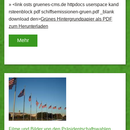
» <link osts gruenes-cms.de httpdocs userspace kand
rsteenblock pdf schiffsemissionen-gruen.pdf _blank
download den>
Grünes Hintergrundpapier als PDF
zum Herunterladen
Mehr
Filme und Bilder von den Präsidentschaftswahlen