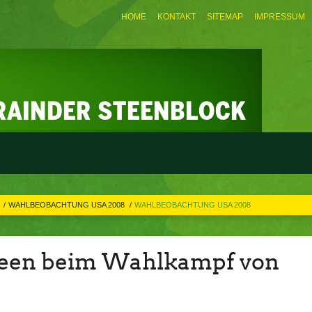
HOME
KONTAKT
SITEMAP
IMPRESSUM
S
WAHLBEOBACHTUNG USA 2008
WAHLBEOBACHTUNG USA 2008
steen beim Wahlkampf von