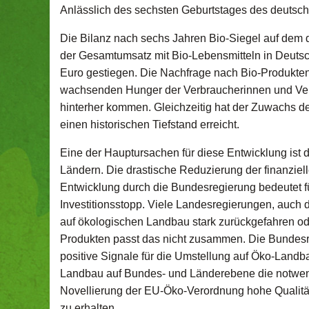
Anlässlich des sechsten Geburtstages des deutsch
Die Bilanz nach sechs Jahren Bio-Siegel auf dem de
der Gesamtumsatz mit Bio-Lebensmitteln in Deutschl
Euro gestiegen. Die Nachfrage nach Bio-Produkten
wachsenden Hunger der Verbraucherinnen und Verb
hinterher kommen. Gleichzeitig hat der Zuwachs de
einen historischen Tiefstand erreicht.
Eine der Hauptursachen für diese Entwicklung ist d
Ländern. Die drastische Reduzierung der finanzie
Entwicklung durch die Bundesregierung bedeutet 
Investitionsstopp. Viele Landesregierungen, auch d
auf ökologischen Landbau stark zurückgefahren ode
Produkten passt das nicht zusammen. Die Bundesr
positive Signale für die Umstellung auf Öko-Land
Landbau auf Bundes- und Länderebene die notwendig
Novellierung der EU-Öko-Verordnung hohe Qualitä
zu erhalten.