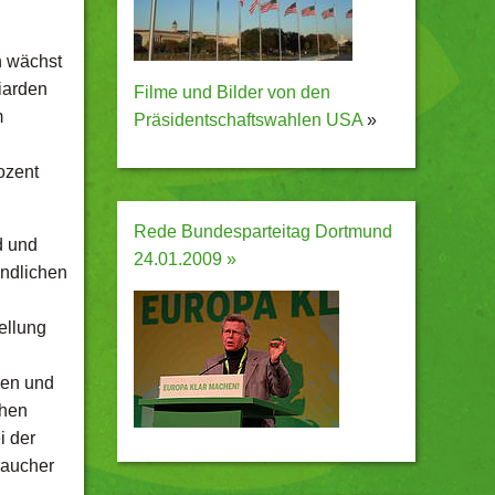
n wächst
liarden
Filme und Bilder von den
m
Präsidentschaftswahlen USA
»
ozent
Rede Bundesparteitag Dortmund
d und
24.01.2009 »
ändlichen
ellung
gen und
chen
i der
raucher