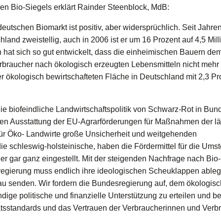
en Bio-Siegels erklärt Rainder Steenblock, MdB:
utschen Biomarkt ist positiv, aber widersprüchlich. Seit Jahre
and zweistellig, auch in 2006 ist er um 16 Prozent auf 4,5 Mil
 hat sich so gut entwickelt, dass die einheimischen Bauern de
raucher nach ökologisch erzeugten Lebensmitteln nicht mehr
r ökologisch bewirtschafteten Fläche in Deutschland mit 2,3 Pr
ie biofeindliche Landwirtschaftspolitik von Schwarz-Rot in Bun
llen Ausstattung der EU-Agrarförderungen für Maßnahmen der l
für Öko- Landwirte große Unsicherheit und weitgehenden
ie schleswig-holsteinische, haben die Fördermittel für die Umst
r gar ganz eingestellt. Mit der steigenden Nachfrage nach Bio-
egierung muss endlich ihre ideologischen Scheuklappen able
bau senden. Wir fordern die Bundesregierung auf, dem ökologis
e politische und finanzielle Unterstützung zu erteilen und be
tsstandards und das Vertrauen der Verbraucherinnen und Verb