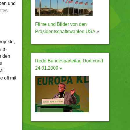
ppen und
ntes
Filme und Bilder von den
Präsidentschaftswahlen USA
»
rojekte,
wig-
in den
Rede Bundesparteitag Dortmund
ne
24.01.2009 »
Mit
 oft mit