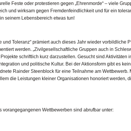
lturelle Feste oder protestieren gegen „Ehrenmorde“ – viele Gru
ich und wirksam gegen Fremdenfeindlichkeit und für ein tolera
 in seinem Lebensbereich etwas tun!
 und Toleranz“ prämiert auch dieses Jahr wieder vorbildliche P
iert werden. „Zivilgesellschaftliche Gruppen auch in Schles
Projekte schriftlich kurz darzustellen. Gesucht sind Aktivitäten 
tegration und politische Kultur. Bei der Aktionsform gibt es kei
dnete Rainder Steenblock für eine Teilnahme am Wettbewerb. 
em die Leistungen kleiner Organisationen honoriert werden, die
us vorangegangenen Wettbewerben sind abrufbar unter: