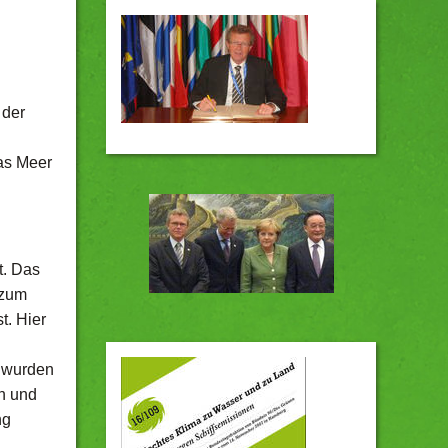
 der
as Meer
t. Das
 zum
t. Hier
n wurden
n und
ng