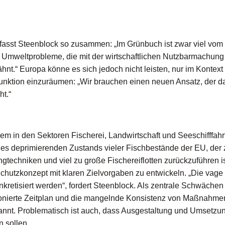
fasst Steenblock so zusammen: „Im Grünbuch ist zwar viel vom
e Umweltprobleme, die mit der wirtschaftlichen Nutzbarmachung
.“ Europa könne es sich jedoch nicht leisten, nur im Kontext
unktion einzuräumen: „Wir brauchen einen neuen Ansatz, der d
ht.“
em in den Sektoren Fischerei, Landwirtschaft und Seeschifffahr
 des deprimierenden Zustands vieler Fischbestände der EU, der
gtechniken und viel zu große Fischereiflotten zurückzuführen is
Schutzkonzept mit klaren Zielvorgaben zu entwickeln. „Die vage
nkretisiert werden“, fordert Steenblock. Als zentrale Schwäche
ionierte Zeitplan und die mangelnde Konsistenz von Maßnahme
annt. Problematisch ist auch, dass Ausgestaltung und Umsetzu
n sollen.