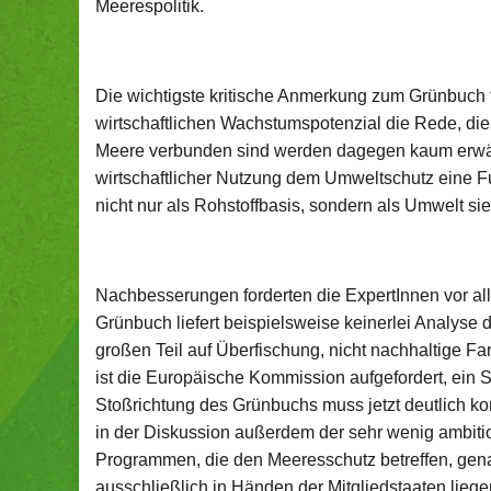
Meerespolitik.
Die wichtigste kritische Anmerkung zum Grünbuch 
wirtschaftlichen Wachstumspotenzial die Rede, di
Meere verbunden sind werden dagegen kaum erwähnt
wirtschaftlicher Nutzung dem Umweltschutz eine F
nicht nur als Rohstoffbasis, sondern als Umwelt sie
Nachbesserungen forderten die ExpertInnen vor all
Grünbuch liefert beispielsweise keinerlei Analyse
großen Teil auf Überfischung, nicht nachhaltige Fan
ist die Europäische Kommission aufgefordert, ein 
Stoßrichtung des Grünbuchs muss jetzt deutlich ko
in der Diskussion außerdem der sehr wenig ambit
Programmen, die den Meeresschutz betreffen, gen
ausschließlich in Händen der Mitgliedstaaten liege