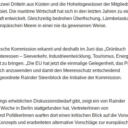
wei Dritteln aus Küsten und die Hoheitsgewässer der Mitglied
iet. Die maritime Wirtschaft hat sich in den letzten Jahren zu e
ft entwickelt. Gleichzeitig bedrohen Überfischung, Lärmbelastu
europäischen Meere in einer nie da gewesenen Weise.
ische Kommission erkannt und deshalb im Juni das „Grünbuch
sinteressen – Seeverkehr, Industrieentwicklung, Tourismus, Energ
 zu bringen. „Die EU hat jetzt die einmalige Gelegenheit, das P
eich anzuwenden und damit den Meeresschutz entscheidend
eordnete Rainder Steenblock die Initiative der Kommission.
ings erheblichen Diskussionsbedarf gibt, zeigt ein von Rainder
Woche in Berlin stattgefunden hat. VertreterInnen von
 PolitikerInnen warfen dort einen kritischen Blick auf die Vor
onzepts und erarbeiteten alternative Vorschläge zur europäisc