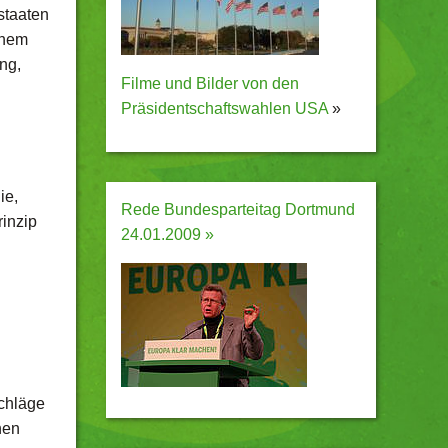
staaten
inem
ng,
Filme und Bilder von den
Präsidentschaftswahlen USA
»
ie,
Rede Bundesparteitag Dortmund
rinzip
24.01.2009 »
schläge
hen