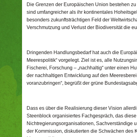
Die Grenzen der Europäischen Union bestehen zu z
sind umfangreicher als ihr kontinentales Hoheitsgeb
besonders zukunftsträchtigen Feld der Weltwirtscha
Verschmutzung und Verlust der Biodiversität die 
Dringenden Handlungsbedarf hat auch die Europä
Meerespolitik“ vorgelegt. Ziel ist es, alle Nutzung
Fischerei, Forschung – „nachhaltig“ unter einen Hut
der nachhaltigen Entwicklung auf den Meeresber
voranzubringen“, begrüßt der grüne Bundestagsabg
Dass es über die Realisierung dieser Vision allerd
Steenblock organisiertes Fachgespräch, das diese 
Nichtregierungsorganisationen, Sachverständige und
der Kommission, diskutierten die Schwächen des K